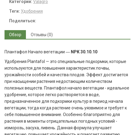
Категории:
Valagro
Теги:
Удобрения
Поделиться:
Обзор
Отзывы (0)
Плантафол Начало вегетации ―
NPK 30.10.10
Удобрения Plantafol — это специальные подкормки, которые
используются для повышения характеристик почвы,
урожайности особей и качества плодов. Эффект достигается
при насыщении растения недостающим количеством
полезных веществ. Плантафол начало вегетации - идеальное
удобрение, которое легко растворяется в воде,
предназначенное для подкормки культур в период начала
вегетации, тогда когда растение очень уязвимое и требует к
себе повышенное внимание. Особенно благоприятно для
растения в моменты отрицательных погодных условий -
изморозь, засуха, ливень. Данная формула улучшает
вегетацию, повышает урожайность и помогает развитию