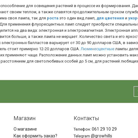
способление для освещения растений в процессе их формирования. Да
вают своим теплом, а также славятся продолжительным сроком служб
има своя лампа, так для
роста
это один вид ламп,
для цветения
и
укор
 Для применения флуоресцентных ламп следует приобрести специальн
делится на два вида: электронная и электромагнитная. Электронная апп
вится больше, а также лампа не мерцает. Количество света и его ярк
х электронных балластов варьирует от 30 до 90 долларов США, в завис
ель стоит примерно 12-20 долларов США.
Люминесцентные
лампы делят
их применяют чаще. Расположение данных ламп можно установить макс
 расстоянием для светолюбивых особей до 5 см, для растений любящих
Магазин
Контакты
О магазине
061 29 10 29
Телефон:
Как оформить заказ?
@growhills
Telegram