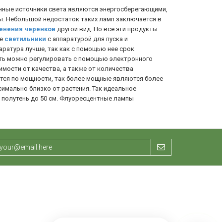
нные источники света являются энергосберегающими,
ы. Небольшой недостаток таких ламп заключается в
енения черенков
другой вид. Но все эти продукты
ые
светильники
с аппаратурой для пуска и
аратура лучше, так как с помощью нее срок
ость можно регулировать с помощью электронного
имости от качества, а также от количества
ся по мощности, так более мощные являются более
имально близко от растения. Так идеальное
 полутень до 50 см. Флуоресцентные лампы