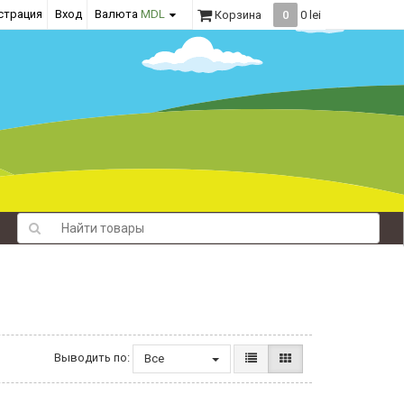
страция
Вход
Валюта
MDL
Корзина
0
0 lei
Выводить по:
Все