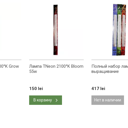
00°K Grow
Лампа TNeon 2100°K Bloom
Полный набор ла
55w
выращивание
150 lei
417 lei
В корзину
Нет в наличии