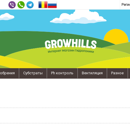
Реги
обрения
Субстраты
Ph контроль
Вентиляция
Разное