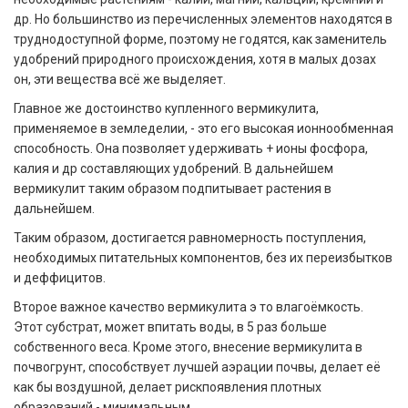
др. Но большинство из перечисленных элементов находятся в
труднодоступной форме, поэтому не годятся, как заменитель
удобрений природного происхождения, хотя в малых дозах
он, эти вещества всё же выделяет.
Главное же достоинство купленного вермикулита,
применяемое в земледелии, - это его высокая ионнообменная
способность. Она позволяет удерживать + ионы фосфора,
калия и др составляющих удобрений. В дальнейшем
вермикулит таким образом подпитывает растения в
дальнейшем.
Таким образом, достигается равномерность поступления,
необходимых питательных компонентов, без их переизбытков
и деффицитов.
Второе важное качество вермикулита э то влагоёмкость.
Этот субстрат, может впитать воды, в 5 раз больше
собственного веса. Кроме этого, внесение вермикулита в
почвогрунт, способствует лучшей аэрации почвы, делает её
как бы воздушной, делает рискпоявления плотных
образований - минимальным.