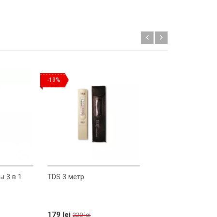
-19%
 3 в 1
TDS 3 метр
Термогигрометр Т
179 lei
216 lei
220 lei