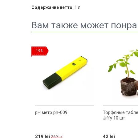
Содержание нетто:
1 л
Вам также может понра
-19%
o 1 л
pH метр ph-009
Торфяные табле
Jiffy 10 шт
219 lei
42 lei
269 lei