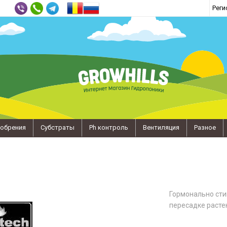
Реги
обрения
Субстраты
Ph контроль
Вентиляция
Разное
Гормонально сти
пересадке расте