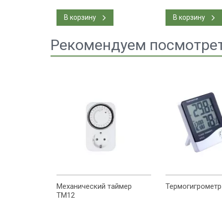
В корзину
В корзину
Рекомендуем посмотре
ощностью 3
Механический таймер
Термогигрометр
ТМ12