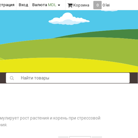
страция
Вход
Валюта
MDL
Корзина
0
0 lei
мулирует рост растения и корень при стрессовой
ния.