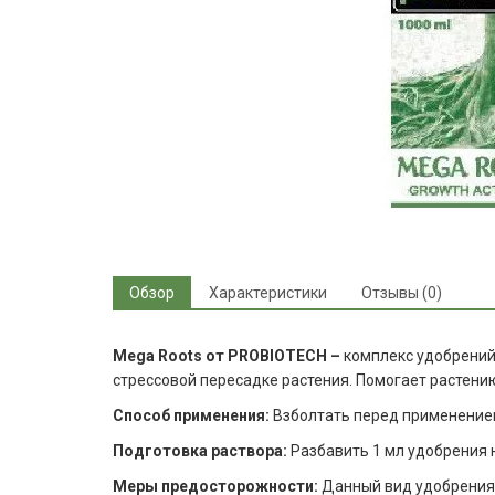
Обзор
Характеристики
Отзывы (0)
Mega
Roots
от
PROBIOTECH
–
комплекс удобрений,
стрессовой пересадке растения. Помогает растени
Способ применения:
Взболтать
перед применением
Подготовка раствора:
Разбавить 1 мл удобрения 
Меры предосторожности:
Данный вид удобрения х