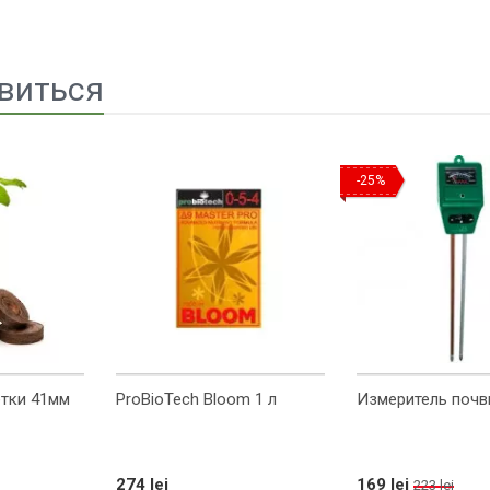
виться
-25%
тки 41мм
ProBioTech Bloom 1 л
Измеритель почвы
274 lei
169 lei
223 lei