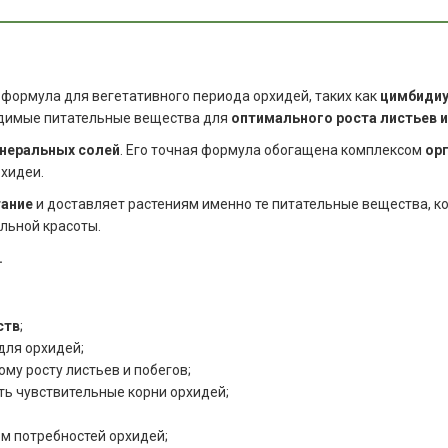
 формула для вегетативного периода орхидей, таких как
цимбидиу
одимые питательные вещества для
оптимального роста листьев и
неральных солей
. Его точная формула обогащена комплексом
ор
хидеи.
тание
и доставляет растениям именно те питательные вещества, к
льной красоты.
.
ств
;
для орхидей;
му росту листьев и побегов;
ть чувствительные корни орхидей;
ом потребностей орхидей;