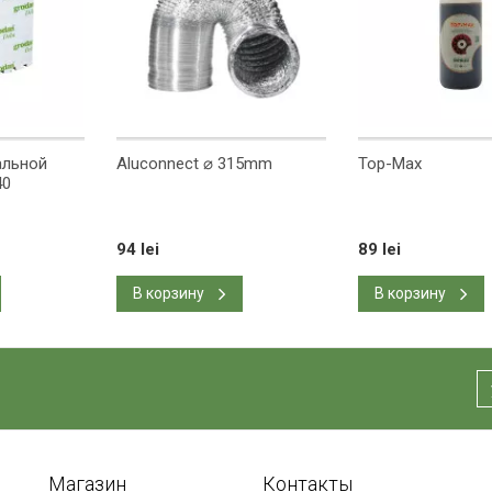
альной
Aluconnect ⌀ 315mm
Top-Max
40
94 lei
89 lei
В корзину
В корзину
Магазин
Контакты