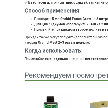
✅
Безопасен для эпифитных орхидей
, так как не
Способ применения:
Разведите
5 мл Orchid Focus Grow
на
2 литр
Для
цимбидиумов
используйте
20 мл на 2 л
Применяйте
при каждом втором поливе в те
Орхидеи также могут получить дополнительную по
и корни Orchid Myst 2–3 раза в неделю
.
Когда использовать:
Применяйте
еженедельно
в течение
вегетативног
Рекомендуем посмотре