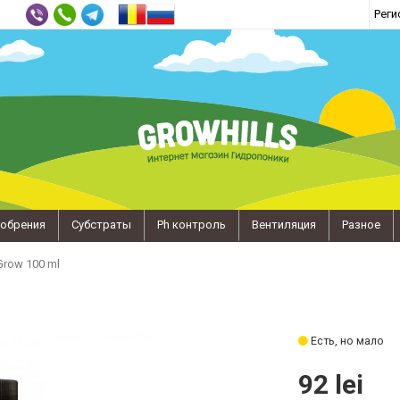
Реги
обрения
Субстраты
Ph контроль
Вентиляция
Разное
Grow 100 ml
Есть, но мало
92 lei