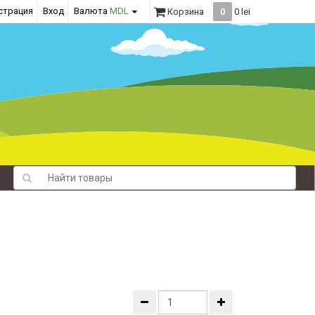
страция
Вход
Валюта
MDL
Корзина
0
0 lei