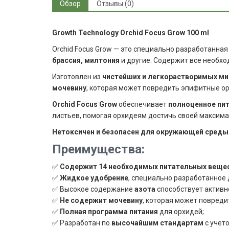
Обзор
Отзывы (0)
Growth Technology Orchid Focus Grow 100 ml
Orchid Focus Grow — это специально разработанная
брассия, милтония
и другие. Содержит все необх
Изготовлен из
чистейших и легкорастворимых ми
мочевину
, которая может повредить эпифитные ор
Orchid Focus Grow
обеспечивает
полноценное пи
листьев, помогая орхидеям достичь своей максима
Нетоксичен и безопасен для окружающей среды
Преимущества:
✅
Содержит 14 необходимых питательных веще
✅
Жидкое удобрение
, специально разработанное 
✅ Высокое содержание
азота
способствует активно
✅
Не содержит мочевину
, которая может повреди
✅
Полная программа питания
для орхидей;
✅ Разработан по
высочайшим стандартам
с учет