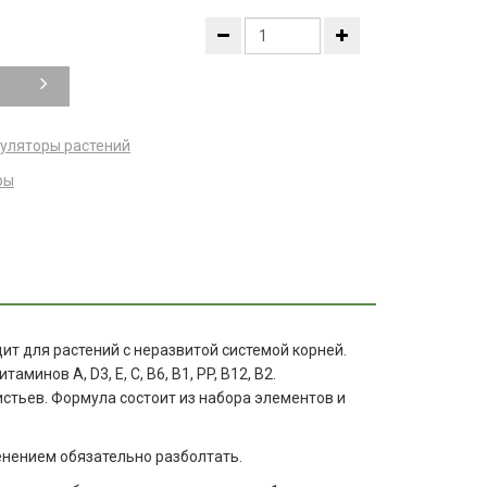
уляторы растений
ры
т для растений с неразвитой системой корней.
инов А, D3, E, C, B6, B1, PP, B12, B2.
стьев. Формула состоит из набора элементов и
енением обязательно разболтать.