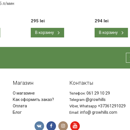
5 л/мин
295 lei
294 lei
В корзину
В корзину
Магазин
Контакты
О магазине
061 29 10 29
Телефон:
Как оформить заказ?
@growhills
Telegram
Оплата
+37361291029
Viber, Whatsapp
Блог
info@ growhills.com
Email: