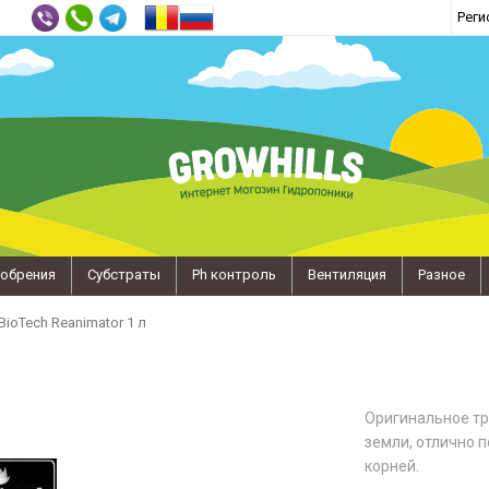
Реги
обрения
Субстраты
Ph контроль
Вентиляция
Разное
BioTech Reanimator 1 л
Оригинальное тр
земли, отлично 
корней.