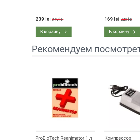
239 lei
169 lei
340 lei
223 lei
В корзину
В корзину
Рекомендуем посмотре
flux) 150Вт
ProBioTech Reanimator 1 л
Компрессор