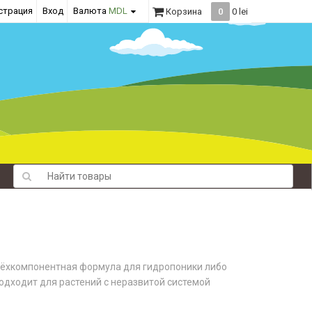
страция
Вход
Валюта
MDL
Корзина
0
0 lei
ёхкомпонентная формула для гидропоники либо
подходит для растений с неразвитой системой