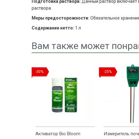
Подготовка раствора:
Данный раствор включает в
раствора.
Меры предосторожности:
Обязательное хранение 
Содержание нетто:
1 л
Вам также может понра
-30%
-25%
Активатор Bio Bloom
Измеритель почв