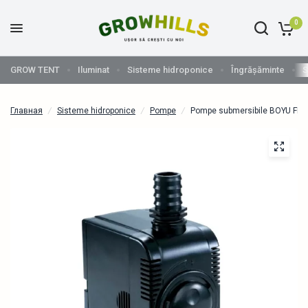
0
GROW TENT
Iluminat
Sisteme hidroponice
Îngrășăminte
S
Главная
/
Sisteme hidroponice
/
Pompe
/
Pompe submersibile BOYU FP-