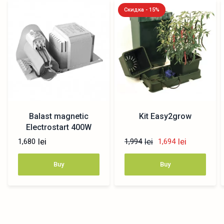
Скидка - 15%
Balast magnetic
Kit Easy2grow
Electrostart 400W
lei
lei
lei
1,680
1,994
1,694
Buy
Buy