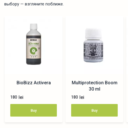
выбору — взгляните поближе.
BioBizz Activera
Multiprotection Boom
30 ml
lei
lei
180
180
Buy
Buy