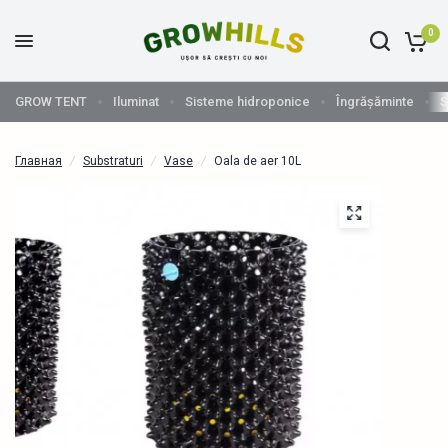
0
GROW TENT
Iluminat
Sisteme hidroponice
Îngrășăminte
S
Главная
/
Substraturi
/
Vase
/
Oala de aer 10L