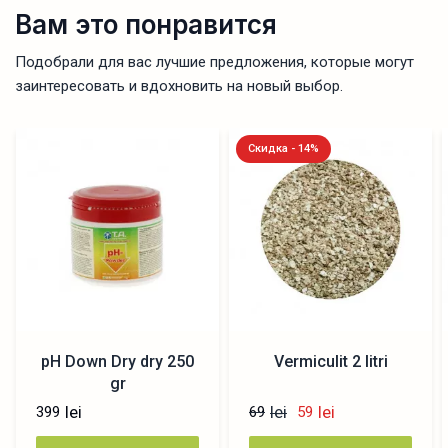
Вам это понравится
Подобрали для вас лучшие предложения, которые могут
заинтересовать и вдохновить на новый выбор.
Скидка - 14%
pH Down Dry dry 250
Vermiculit 2 litri
gr
lei
lei
lei
399
69
59