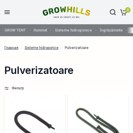
0
GROW TENT
Iluminat
Sisteme hidroponice
Îngrășăminte
S
Главная
/
Sisteme hidroponice
/
Pulverizatoare
Pulverizatoare
Фильтр