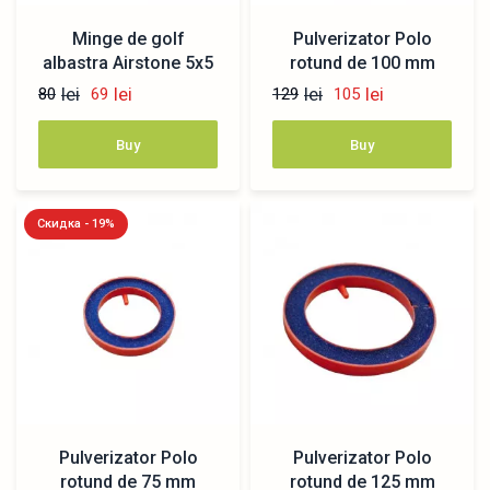
Minge de golf
Pulverizator Polo
albastra Airstone 5x5
rotund de 100 mm
cm
lei
lei
lei
lei
80
69
129
105
Buy
Buy
Скидка - 19%
Pulverizator Polo
Pulverizator Polo
rotund de 75 mm
rotund de 125 mm