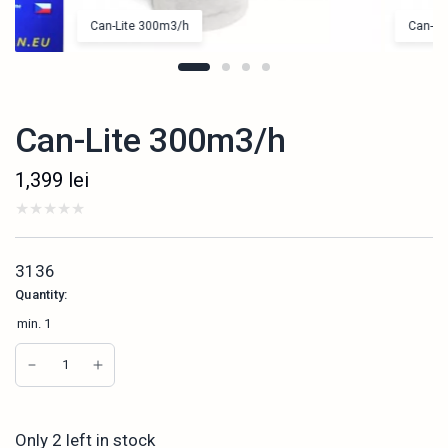
Can-Lite 300m3/h
Can-Li
Can-Lite 300m3/h
1,399
lei
3136
Quantity:
min.
1
Only 2 left in stock