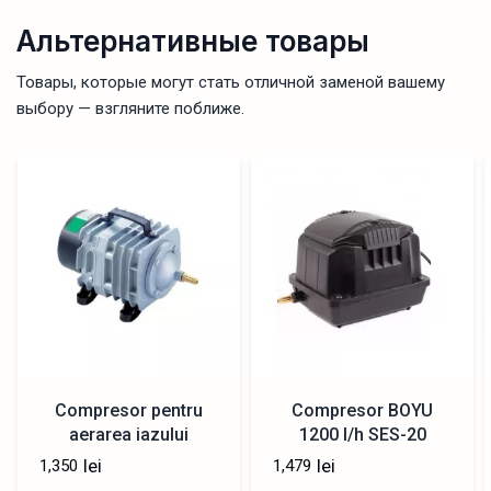
Альтернативные товары
Товары, которые могут стать отличной заменой вашему
выбору — взгляните поближе.
Compresor pentru
Compresor BOYU
aerarea iazului
1200 l/h SES-20
SUNSUN ACO-002 —
lei
lei
1,350
1,479
40 l/min