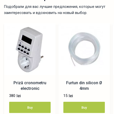
Подобрали для вас лучшие предложения, которые могут
заинтересовать и вдохновить на новый выбор.
Priză cronometru
Furtun din silicon Ø
electronic
4mm
lei
lei
380
15
Buy
Buy