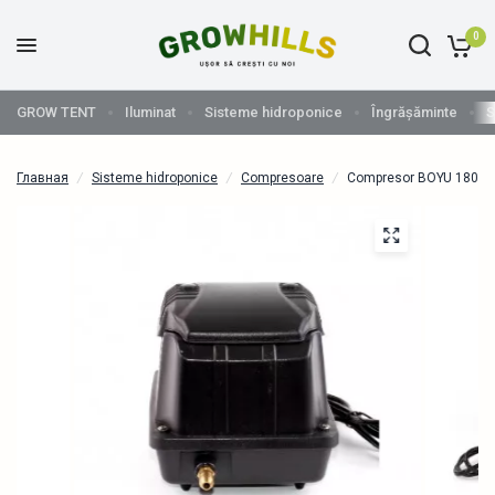
0
GROW TENT
Iluminat
Sisteme hidroponice
Îngrășăminte
S
Главная
/
Sisteme hidroponice
/
Compresoare
/
Compresor BOYU 1800 l