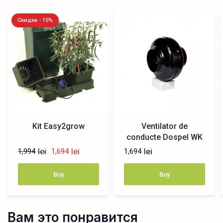
Скидка - 15%
Kit Easy2grow
Ventilator de
conducte Dospel WK
100
lei
lei
lei
1,994
1,694
1,694
Buy
Buy
Вам это понравится