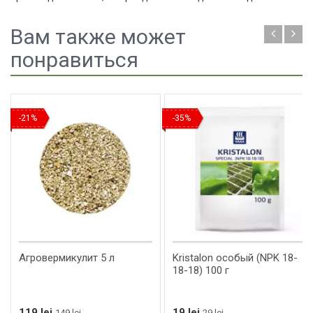
Вам также может
понравиться
-21%
-35%
Агровермикулит 5 л
Kristalon особый (NPK 18-
18-18) 100 г
119 lei
19 lei
149 lei
29 lei