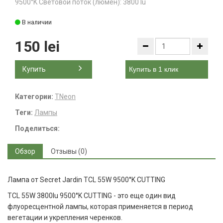
9500°K Световой поток (люмен): 3800 lu
В наличии
150 lei
Купить
Купить в 1 клик
Категории:
TNeon
Теги:
Лампы
Поделиться:
Обзор
Отзывы (0)
Лампа от Secret Jardin TCL 55W 9500°K CUTTING
TCL 55W 3800lu 9500°K CUTTING - это еще один вид
флуоресцентной лампы, которая применяется в период
вегетации и укрепления черенков.