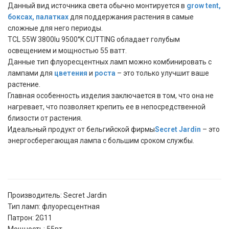
Данный вид источника света обычно монтируется в
grow tent,
боксах, палатках
для поддержания растения в самые
сложные для него периоды.
TCL 55W 3800lu 9500°K CUTTING обладает голубым
освещением и мощностью 55 ватт.
Данные тип флуоресцентных ламп можно комбинировать с
лампами для
цветения
и
роста
– это только улучшит ваше
растение.
Главная особенность изделия заключается в том, что она не
нагревает, что позволяет крепить ее в непосредственной
близости от растения.
Идеальный продукт от бельгийской фирмы
Secret Jardin
– это
энергосберегающая лампа с большим сроком службы.
Производитель: Secret Jardin
Тип ламп: флуоресцентная
Патрон: 2G11
Мощность: 55вт