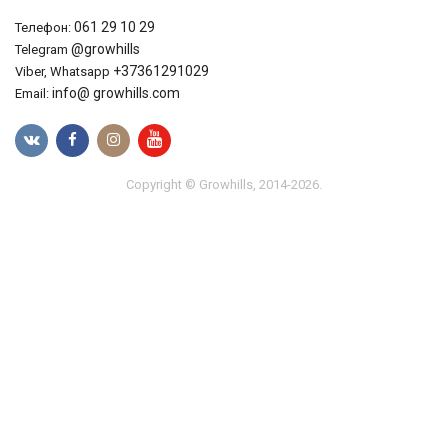
061 29 10 29
Телефон:
@growhills
Telegram
+37361291029
Viber, Whatsapp
info@ growhills.com
Email:
Copyright © Growhills, 2014-2026.