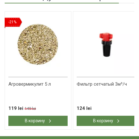
-21%
Агровермикулит 5 л
Фильтр сетчатый 3м³/ч
119 lei
124 lei
149 lei
В корзину
В корзину