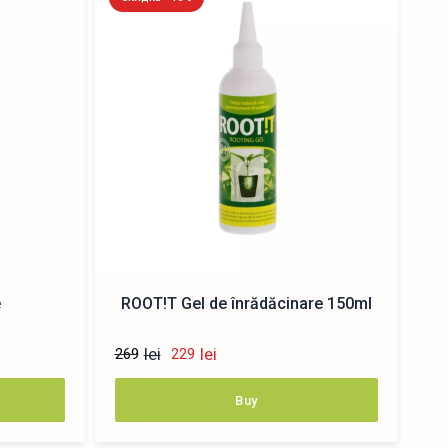
e
ROOT!T Gel de înrădăcinare 150ml
lei
lei
269
229
Buy