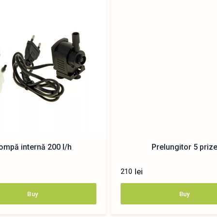
ompă internă 200 l/h
Prelungitor 5 priz
lei
210
Buy
Buy