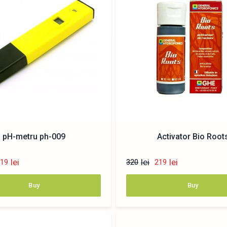
pH-metru ph-009
Activator Bio Root
lei
lei
lei
19
320
219
Buy
Buy