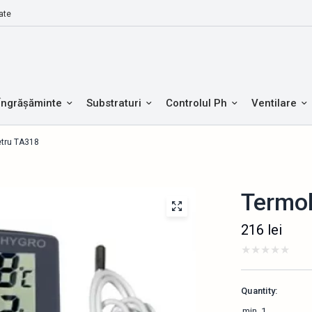
ate
Îngrășăminte
Substraturi
Controlul Ph
Ventilare
tru TA318
Termo
216
lei
Quantity:
min.
1