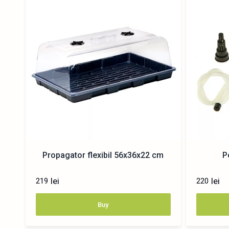
Propagator flexibil 56x36x22 cm
P
lei
lei
219
220
Buy