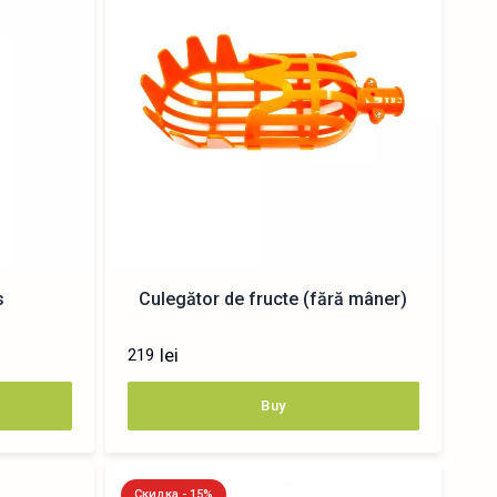
s
Culegător de fructe (fără mâner)
lei
219
Buy
Скидка - 15%