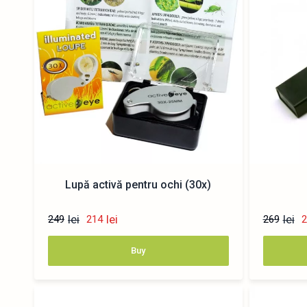
Lupă activă pentru ochi (30x)
lei
lei
lei
249
214
269
2
Buy