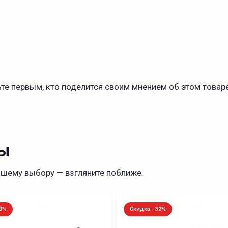
те первым, кто поделится своим мнением об этом товаре
ы
ашему выбору — взгляните поближе.
19%
Скидка - 32%