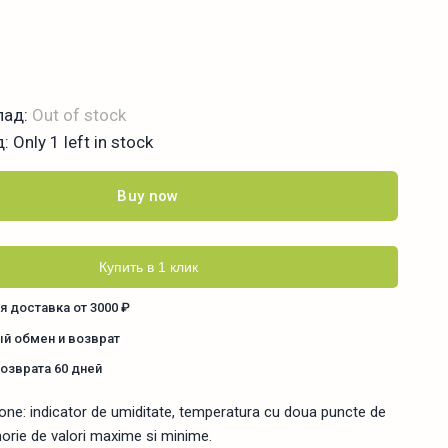
лад:
Out of stock
д:
Only 1 left in stock
Buy now
Купить в 1 клик
я доставка от 3000 ₽
й обмен и возврат
возврата 60 дней
in one: indicator de umiditate, temperatura cu doua puncte de
rie de valori maxime si minime.