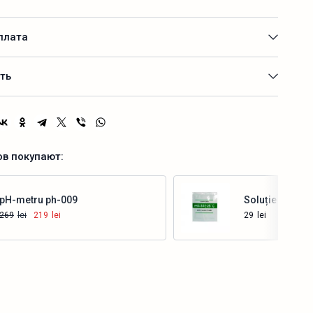
плата
ть
ов покупают:
pH-metru ph-009
Soluție de cali
269
lei
219
lei
29
lei
Купить
Купить