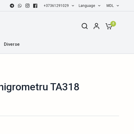
+37361291029
Language
MDL
0
Diverse
higrometru TA318