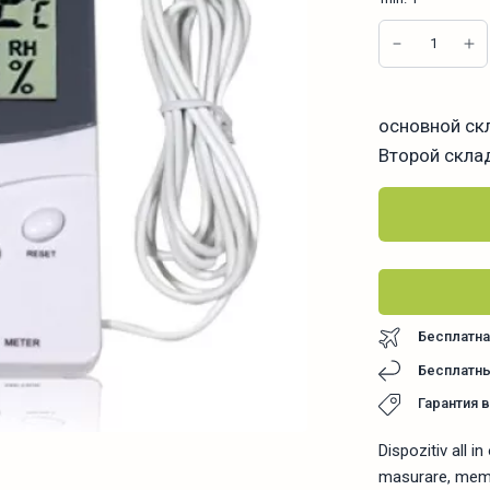
основной ск
Второй скла
Бесплатна
Бесплатны
Гарантия 
Dispozitiv all 
masurare, memo