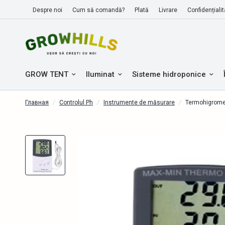
Despre noi
Cum să comandă?
Plată
Livrare
Confidențialit
GROW TENT
Iluminat
Sisteme hidroponice
Главная
/
Controlul Ph
/
Instrumente de măsurare
/
Termohigrome