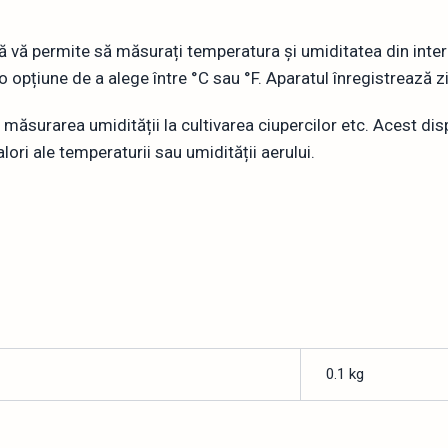
ă vă permite să măsurați temperatura și umiditatea din inte
o opțiune de a alege între °C sau °F. Aparatul înregistrează z
 măsurarea umidității la cultivarea ciupercilor etc. Acest dispo
alori ale temperaturii sau umidității aerului.
0.1 kg