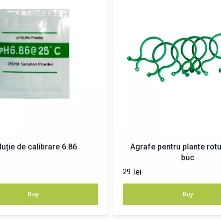
uție de calibrare 6.86
Agrafe pentru plante rot
buc
lei
29
Buy
Buy