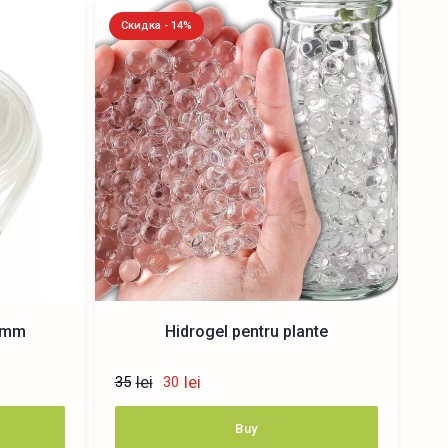
Скидка - 14%
8 mm
Hidrogel pentru plante
lei
lei
35
30
Buy