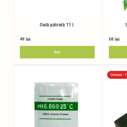
Oală pătrată 11 l.
lei
lei
49
68
Buy
Скидка - 