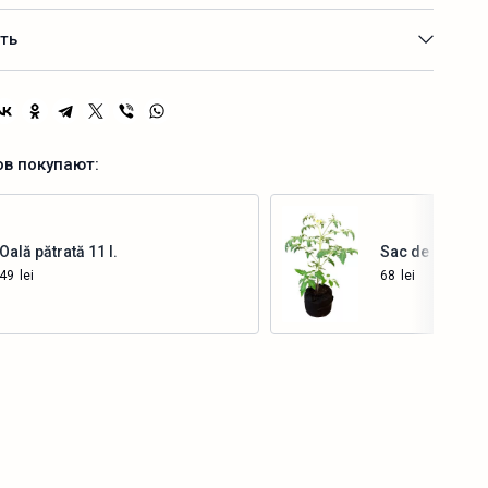
ть
ов покупают:
Oală pătrată 11 l.
Sac de creșter
49
lei
68
lei
Купить
Купить