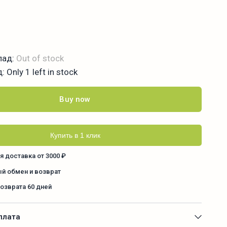
лад:
Out of stock
д:
Only 1 left in stock
Buy now
Купить в 1 клик
я доставка от 3000 ₽
й обмен и возврат
возврата 60 дней
плата