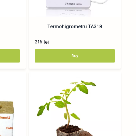
1
Termohigrometru TA318
lei
216
Buy