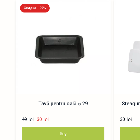
Скидка - 29%
Tavă pentru oală ⌀ 29
Steagur
lei
lei
lei
42
30
30
Buy