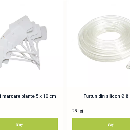
i marcare plante 5 x 10 cm
Furtun din silicon Ø 
lei
28
Buy
Buy