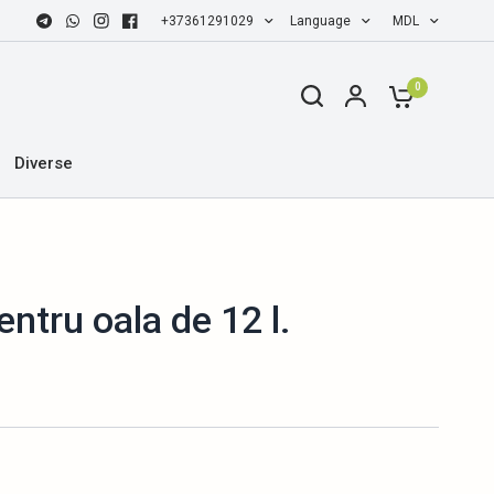
+37361291029
Language
MDL
0
Diverse
entru oala de 12 l.