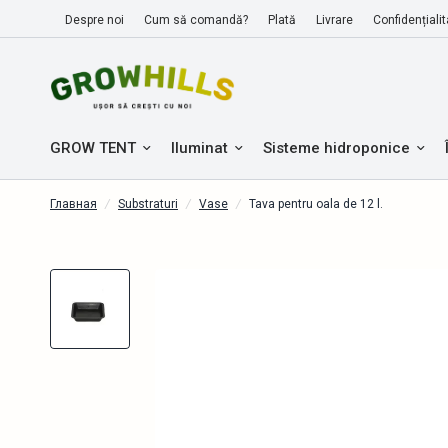
Despre noi
Cum să comandă?
Plată
Livrare
Confidențialit
GROW TENT
Iluminat
Sisteme hidroponice
Главная
/
Substraturi
/
Vase
/
Tava pentru oala de 12 l.