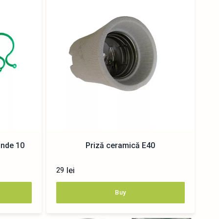
unde 10
Priză ceramică E40
lei
29
Buy