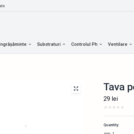
ate
Îngrășăminte
Substraturi
Controlul Ph
Ventilare
Tava p
29
lei
Quantity:
min.
1