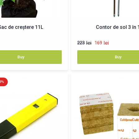
Sac de creștere 11L
Contor de sol 3 în 
lei
lei
223
169
Buy
Buy
19%