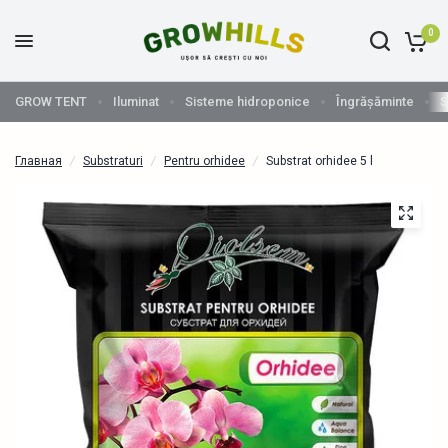
0
GROW TENT
Iluminat
Sisteme hidroponice
Îngrășăminte
S
Главная
/
Substraturi
/
Pentru orhidee
/
Substrat orhidee 5 l