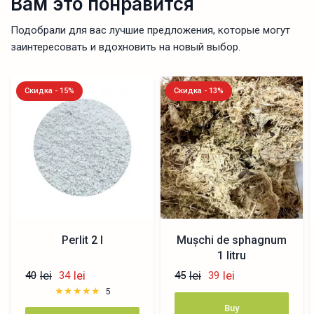
Вам это понравится
Подобрали для вас лучшие предложения, которые могут
заинтересовать и вдохновить на новый выбор.
Скидка - 15%
Скидка - 13%
Perlit 2 l
Muşchi de sphagnum
1 litru
lei
lei
lei
lei
40
34
45
39
5
Buy