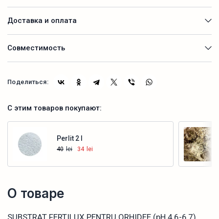
Доставка и оплата
Совместимость
Поделиться:
С этим товаров покупают:
Perlit 2 l
40
lei
34
lei
Купить
О товаре
SUBSTRAT FERTILUX PENTRU ORHIDEE (pH 4,6-6,7)