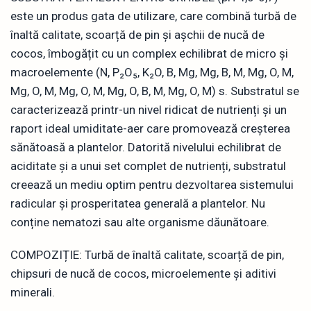
este un produs gata de utilizare, care combină turbă de
înaltă calitate, scoarță de pin și așchii de nucă de
cocos, îmbogățit cu un complex echilibrat de micro și
macroelemente (N, P₂O₅, K₂O, B, Mg, Mg, B, M, Mg, O, M,
Mg, O, M, Mg, O, M, Mg, O, B, M, Mg, O, M) s. Substratul se
caracterizează printr-un nivel ridicat de nutrienți și un
raport ideal umiditate-aer care promovează creșterea
sănătoasă a plantelor. Datorită nivelului echilibrat de
aciditate și a unui set complet de nutrienți, substratul
creează un mediu optim pentru dezvoltarea sistemului
radicular și prosperitatea generală a plantelor. Nu
conține nematozi sau alte organisme dăunătoare.
COMPOZIȚIE: Turbă de înaltă calitate, scoarță de pin,
chipsuri de nucă de cocos, microelemente și aditivi
minerali.