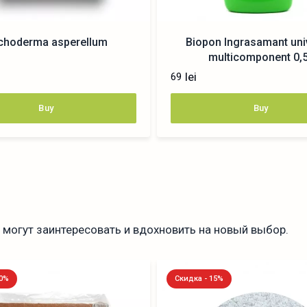
ichoderma asperellum
Biopon Ingrasamant uni
multicomponent 0,5
lei
69
Buy
Buy
могут заинтересовать и вдохновить на новый выбор.
10%
Скидка - 15%