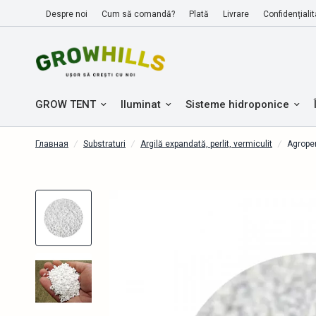
Despre noi
Cum să comandă?
Plată
Livrare
Confidențialit
GROW TENT
Iluminat
Sisteme hidroponice
Главная
/
Substraturi
/
Argilă expandată, perlit, vermiculit
/
Agroperl