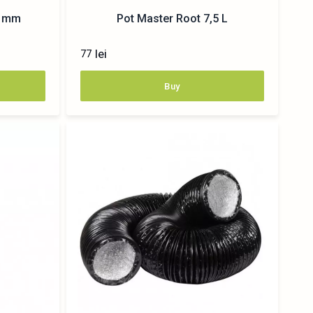
3 mm
Pot Master Root 7,5 L
lei
77
Buy