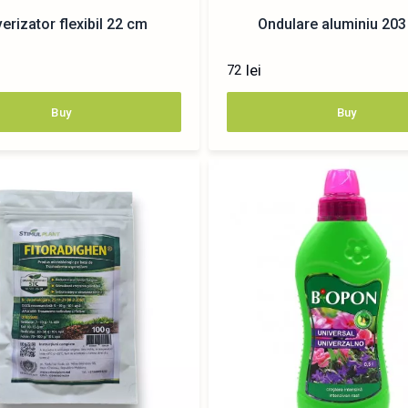
verizator flexibil 22 cm
Ondulare aluminiu 20
lei
72
Buy
Buy