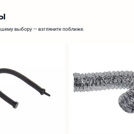
ы
ашему выбору — взгляните поближе.