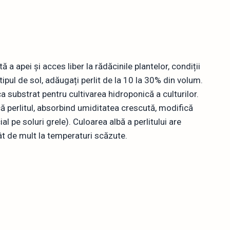
 a apei și acces liber la rădăcinile plantelor, condiții
tipul de sol, adăugați perlit de la 10 la 30% din volum.
ca substrat pentru cultivarea hidroponică a culturilor.
 că perlitul, absorbind umiditatea crescută, modifică
l pe soluri grele). Culoarea albă a perlitului are
tât de mult la temperaturi scăzute.