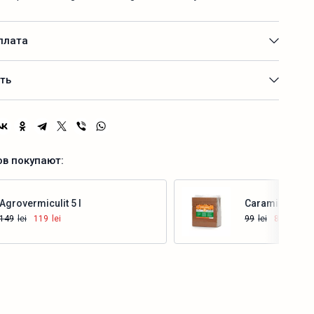
плата
ть
ов покупают:
Agrovermiculit 5 l
Caramida Bio 
149
lei
119
lei
99
lei
89
lei
Купить
Купить