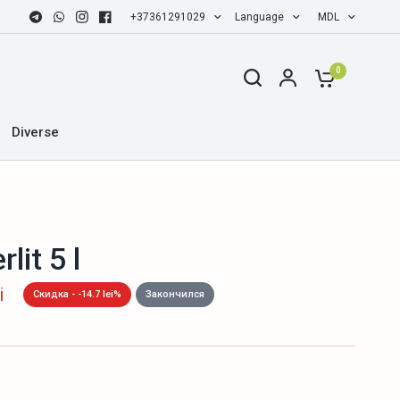
+37361291029
Language
MDL
0
Diverse
lit 5 l
i
Скидка - -14.7 lei%
Закончился