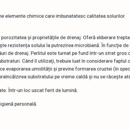
ine elemente chimice care imbunatatesc calitatea solurilor.
orozitatea și proprietățile de drenaj. Oferă eliberare treptată
te rezistența solului la putrezirea microbiană. În funcție de 
uri de drenaj. Perlitul este turnat pe fund într-un strat gros 
straturi. Când îl utilizați, trebuie luat în considerare faptul
ce evaporarea umidității și previne formarea crustei (în specia
upraîncălzirea substratului pe vreme caldă și nu se răcește a
te. Într-un loc uscat ferit de lumină.
 igienă personală.