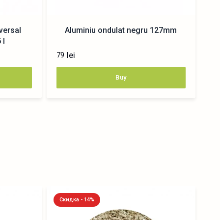
versal
Aluminiu ondulat negru 127mm
 l
lei
79
Buy
Скидка - 14%