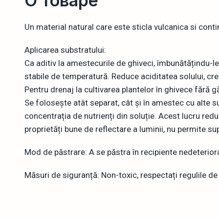
О товаре
Un material natural care este sticla vulcanica si cont
Aplicarea substratului:
Ca aditiv la amestecurile de ghiveci, îmbunătățindu-le p
stabile de temperatură. Reduce aciditatea solului, creș
Pentru drenaj la cultivarea plantelor în ghivece fără gă
Se folosește atât separat, cât și în amestec cu alte sub
concentrația de nutrienți din soluție. Acest lucru redu
proprietăți bune de reflectare a luminii, nu permite s
Mod de păstrare: A se păstra în recipiente nedeteriora
Măsuri de siguranță: Non-toxic, respectați regulile de