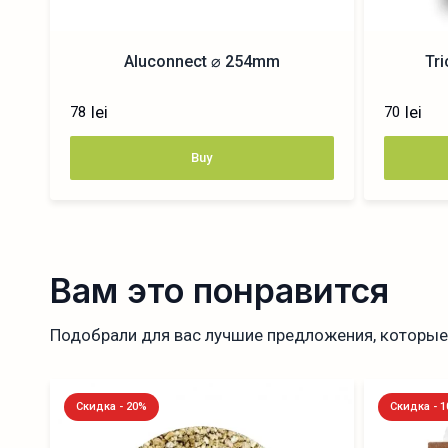
Aluconnect ⌀ 254mm
Tr
lei
lei
78
70
Buy
Вам это понравится
Подобрали для вас лучшие предложения, которые 
Скидка - 20%
Скидка - 