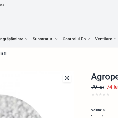
ate
Îngrășăminte
Substraturi
Controlul Ph
Ventilare
it 5 l
Agroper
79 lei
74
le
Volum:
5 l