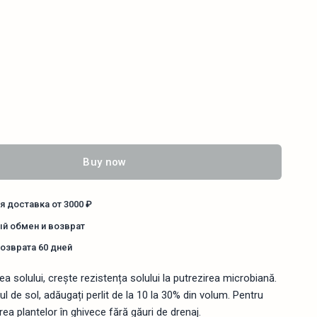
Buy now
я доставка от 3000 ₽
й обмен и возврат
возврата 60 дней
a solului, crește rezistența solului la putrezirea microbiană.
pul de sol, adăugați perlit de la 10 la 30% din volum. Pentru
area plantelor în ghivece fără găuri de drenaj.