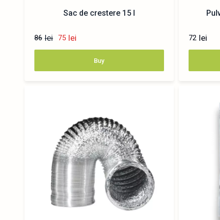
Sac de crestere 15 l
Pul
lei
lei
lei
86
75
72
Buy