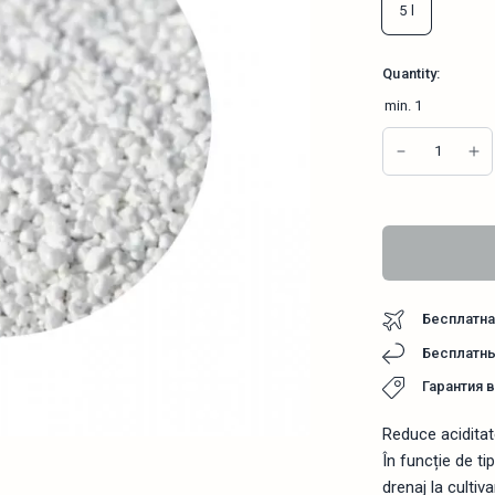
5 l
Quantity:
min.
1
Бесплатна
Бесплатны
Гарантия 
Agroperlit 5 l
Reduce aciditate
În funcție de ti
drenaj la cultiv