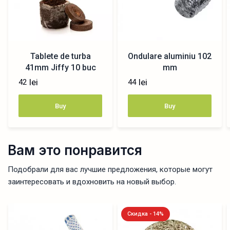
Tablete de turba
Ondulare aluminiu 102
41mm Jiffy 10 buc
mm
lei
lei
42
44
Buy
Buy
Вам это понравится
Подобрали для вас лучшие предложения, которые могут
заинтересовать и вдохновить на новый выбор.
Скидка - 14%