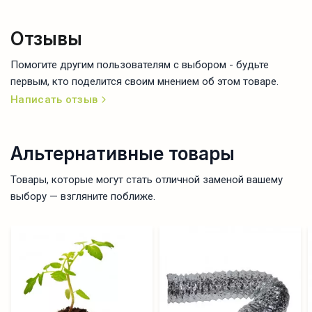
Отзывы
Помогите другим пользователям с выбором - будьте
первым, кто поделится своим мнением об этом товаре.
Написать отзыв
Альтернативные товары
Товары, которые могут стать отличной заменой вашему
выбору — взгляните поближе.