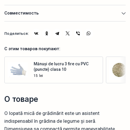
Совместимость
Поделиться:
С этим товаров покупают:
Mănuși de lucru 3 fire cu PVC
(puncte) clasa 10
15
lei
Купить
О товаре
O lopată mică de grădinărit este un asistent
indispensabil în grădina de legume și seră.
Dimensiunea sa compactă permite manevrabilitate