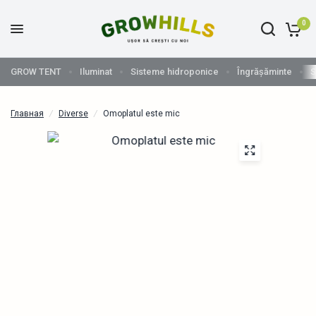
0
GROW TENT
Iluminat
Sisteme hidroponice
Îngrășăminte
S
Главная
/
Diverse
/
Omoplatul este mic