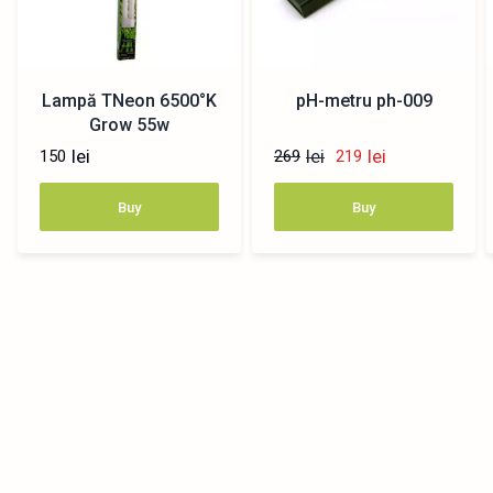
Lampă TNeon 6500°K
pH-metru ph-009
Grow 55w
lei
lei
lei
150
269
219
Buy
Buy