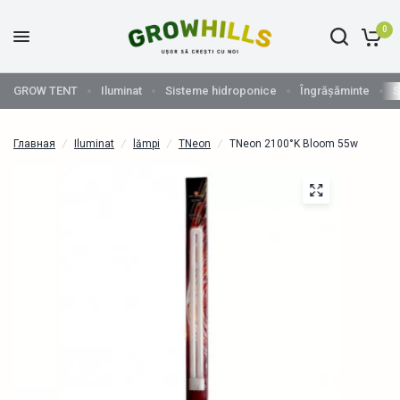
0
GROW TENT
Iluminat
Sisteme hidroponice
Îngrășăminte
S
Главная
/
Iluminat
/
lămpi
/
TNeon
/
TNeon 2100°K Bloom 55w