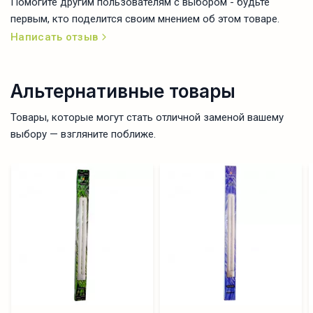
Помогите другим пользователям с выбором - будьте
первым, кто поделится своим мнением об этом товаре.
Написать отзыв
Альтернативные товары
Товары, которые могут стать отличной заменой вашему
выбору — взгляните поближе.