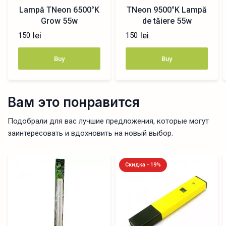
Lampă TNeon 6500°K
TNeon 9500°K Lampă
Grow 55w
de tăiere 55w
lei
lei
150
150
Buy
Buy
Вам это понравится
Подобрали для вас лучшие предложения, которые могут
заинтересовать и вдохновить на новый выбор.
Скидка - 19%