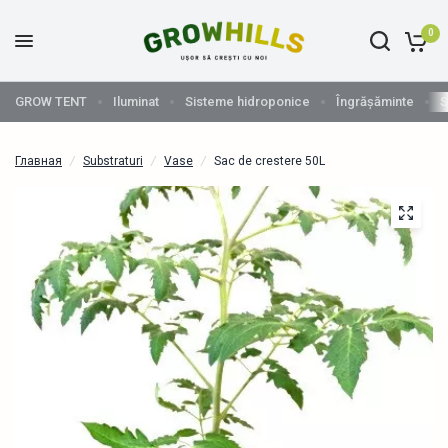
0
GROW TENT
Iluminat
Sisteme hidroponice
Îngrășăminte
S
Главная
/
Substraturi
/
Vase
/
Sac de crestere 50L