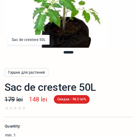
Sac de crestere 50L
Горшки для растений
Sac de crestere 50L
179
lei
148
lei
Скидка - 96.3 lei%
Quantity:
min.
1