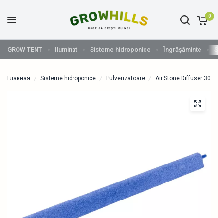
0
GROW TENT
Iluminat
Sisteme hidroponice
Îngrășăminte
S
Главная
/
Sisteme hidroponice
/
Pulverizatoare
/
Air Stone Diffuser 30 