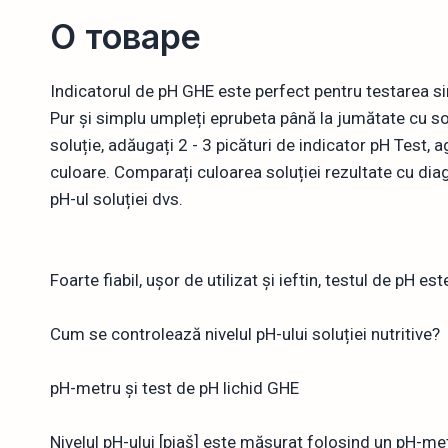
О товаре
Indicatorul de pH GHE este perfect pentru testarea sim
Pur și simplu umpleți eprubeta până la jumătate cu sol
soluție, adăugați 2 - 3 picături de indicator pH Test, ag
culoare. Comparați culoarea soluției rezultate cu diag
pH-ul soluției dvs.
Foarte fiabil, ușor de utilizat și ieftin, testul de pH 
Cum se controlează nivelul pH-ului soluției nutritive?
pH-metru și test de pH lichid GHE
Nivelul pH-ului [piaš] este măsurat folosind un pH-met