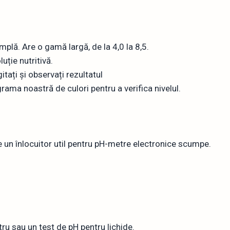
plă. Are o gamă largă, de la 4,0 la 8,5.
uție nutritivă.
itați și observați rezultatul
rama noastră de culori pentru a verifica nivelul.
este un înlocuitor util pentru pH-metre electronice scumpe.
ru sau un test de pH pentru lichide.