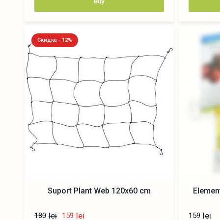
Buy
Скидка - 12%
Suport Plant Web 120x60 cm
Element
lei
lei
lei
180
159
159