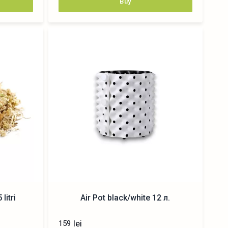
Buy
litri
Air Pot black/white 12 л.
lei
159