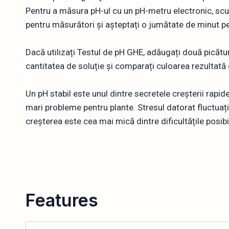
Pentru a măsura pH-ul cu un pH-metru electronic, scuf
pentru măsurători și așteptați o jumătate de minut pen
Dacă utilizați Testul de pH GHE, adăugați două picătur
cantitatea de soluție și comparați culoarea rezultată c
Un pH stabil este unul dintre secretele creșterii rapi
mari probleme pentru plante. Stresul datorat fluctuați
creșterea este cea mai mică dintre dificultățile posibi
Features