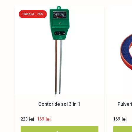
Скидка - 24%
Contor de sol 3 în 1
Pulver
lei
lei
lei
223
169
169