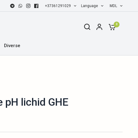
+37361291029
Language
MDL
0
Diverse
e pH lichid GHE