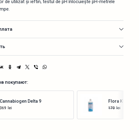
șor de utilizat și ieftin, testul de pH înlocuiește pH-metrele
umpe.
плата
ть
ов покупают:
Cannabiogen Delta 9
Flora Kleen GH
369
lei
170
lei
139
lei
Купить
Купить