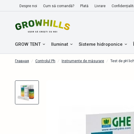
Despre noi
Cum să comandă?
Plată
Livrare
Confidențialit
GROW TENT
Iluminat
Sisteme hidroponice
Главная
/
Controlul Ph
/
Instrumente de măsurare
/
Test de pH lic