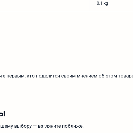
0.1 kg
те первым, кто поделится своим мнением об этом товаре
ы
ашему выбору — взгляните поближе.