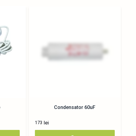
e
Condensator 60uF
lei
173