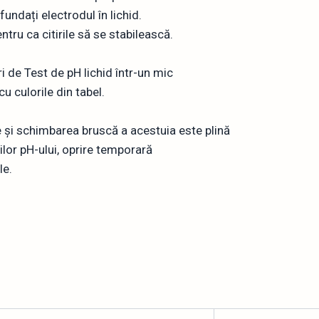
undați electrodul în lichid.
tru ca citirile să se stabilească.
i de Test de pH lichid într-un mic
u culorile din tabel.
de și schimbarea bruscă a acestuia este plină
ilor pH-ului, oprire temporară
le.