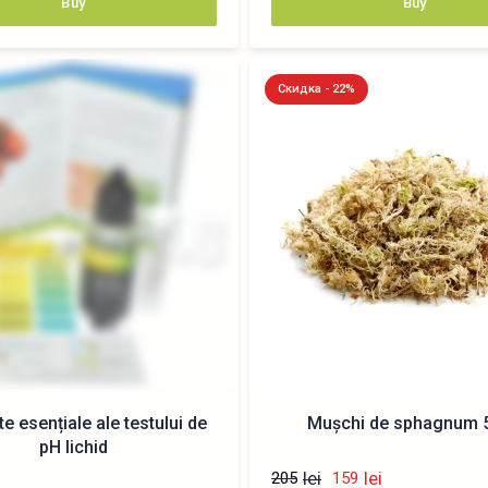
Buy
Buy
Скидка - 22%
e esențiale ale testului de
Muşchi de sphagnum 5 
pH lichid
lei
lei
205
159