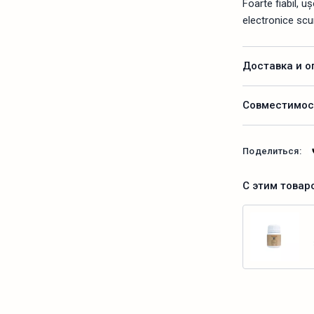
Foarte fiabil, u
electronice sc
Доставка и о
Совместимос
Поделиться:
С этим товар