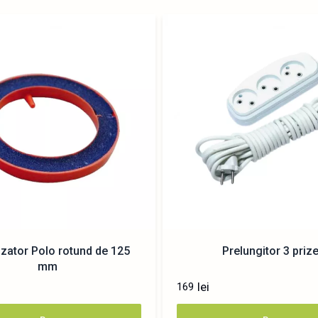
izator Polo rotund de 125
Prelungitor 3 priz
mm
lei
169