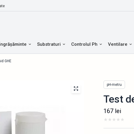
ate
Îngrășăminte
Substraturi
Controlul Ph
Ventilare
hid GHE
pH-metru
Test d
167
lei