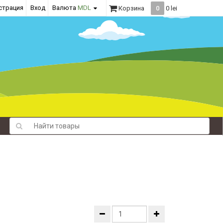
страция
Вход
Валюта
MDL
Корзина
0
0 lei