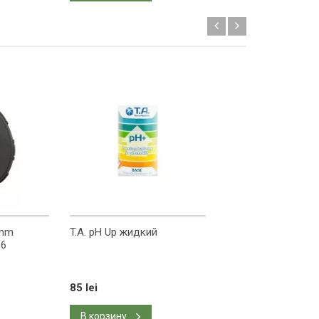
5mm
T.A. pH Up жидкий
Top-Max
16
85 lei
89 lei
В корзину
В корзину