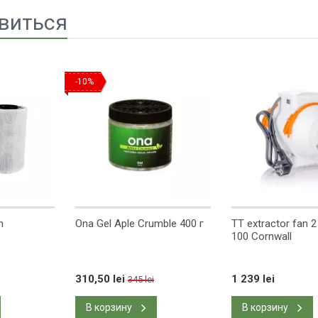
виться
-10%
h
Ona Gel Aple Crumble 400 г
TT extractor fan 
100 Cornwall
310,50 lei
1 239 lei
345 lei
В корзину
В корзину