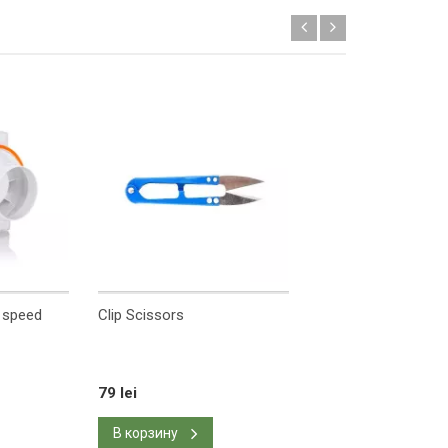
2 speed
Clip Scissors
Поддон круглый ⌀
79 lei
49 lei
В корзину
В корзину