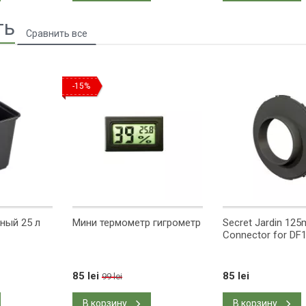
ть
-15%
ный 25 л
Мини термометр гигрометр
Secret Jardin 12
Connector for DF
85 lei
85 lei
99 lei
В корзину
В корзину