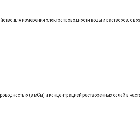
ройство для измерения электропроводности воды и растворов, с в
оводностью (в мСм) и концентрацией растворенных солей в частя