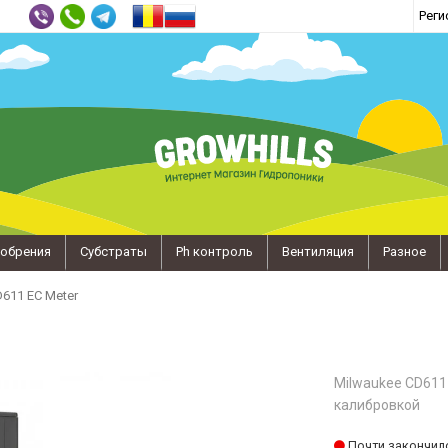
Реги
обрения
Субстраты
Ph контроль
Вентиляция
Разное
611 EC Meter
Milwaukee CD611
калибровкой
Почти закончил