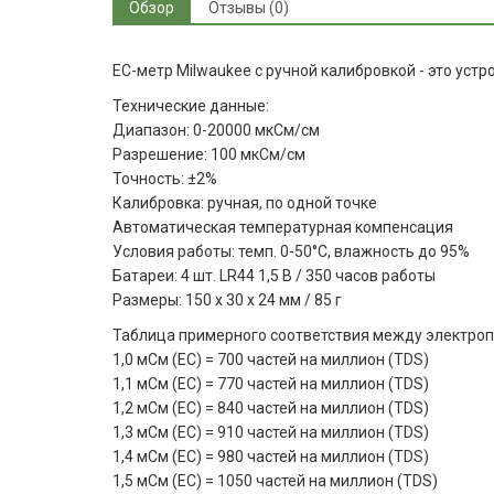
Обзор
Отзывы (0)
EC-метр Milwaukee с ручной калибровкой - это уст
Технические данные:
Диапазон: 0-20000 мкСм/см
Разрешение: 100 мкСм/см
Точность: ±2%
Калибровка: ручная, по одной точке
Автоматическая температурная компенсация
Условия работы: темп. 0-50°С, влажность до 95%
Батареи: 4 шт. LR44 1,5 В / 350 часов работы
Размеры: 150 х 30 х 24 мм / 85 г
Таблица примерного соответствия между электропр
1,0 мСм (EC) = 700 частей на миллион (TDS)
1,1 мСм (EC) = 770 частей на миллион (TDS)
1,2 мСм (EC) = 840 частей на миллион (TDS)
1,3 мСм (EC) = 910 частей на миллион (TDS)
1,4 мСм (EC) = 980 частей на миллион (TDS)
1,5 мСм (EC) = 1050 частей на миллион (TDS)