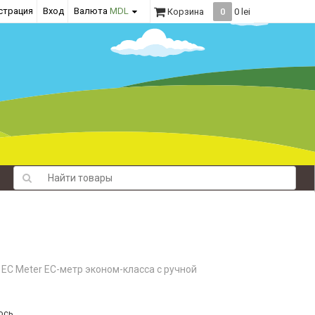
страция
Вход
Валюта
MDL
Корзина
0
0 lei
 EC Meter EC-метр эконом-класса с ручной
ось