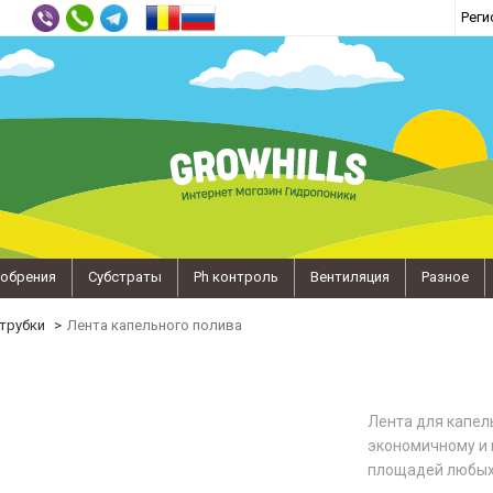
Реги
обрения
Субстраты
Ph контроль
Вентиляция
Разное
 трубки
Лента капельного полива
Лента для капел
экономичному и 
площадей любых 