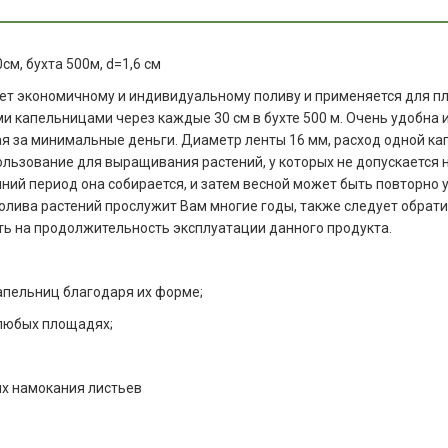
м, бухта 500м, d=1,6 см
вует экономичному и индивидуальному поливу и применяется для
и капельницами через каждые 30 см в бухте 500 м. Очень удобна 
я за минимальные деньги. Диаметр ленты 16 мм, расход одной кап
льзование для выращивания растений, у которых не допускается н
ний период она собирается, и затем весной может быть повторно 
полива растений прослужит Вам многие годы, также следует обра
ть на продолжительность эксплуатации данного продукта.
капельниц благодаря их форме;
 любых площадях;
их намокания листьев