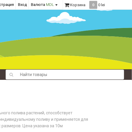
страция
Вход
Валюта
MDL
Корзина
0
0 lei
ьного полива растений, способствует
индивидуальному поливу и применяется для
размеров. Цена указана за 10м