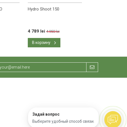
O
Hydro Shoot 150
Компрессор BOYU 
100 л/мин
4 789 lei
4 098 lei
4 950 lei
4 490 lei
В корзину
В корзину
Задай вопрос
Выберите удобный способ связи.