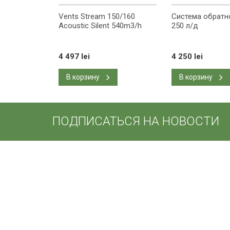
nt Q120
Vents Stream 150/160
Система обратн
Acoustic Silent 540m3/h
250 л/д
4 497 lei
4 250 lei
ei
В корзину
В корзину
ПОДПИСАТЬСЯ НА НОВОСТИ