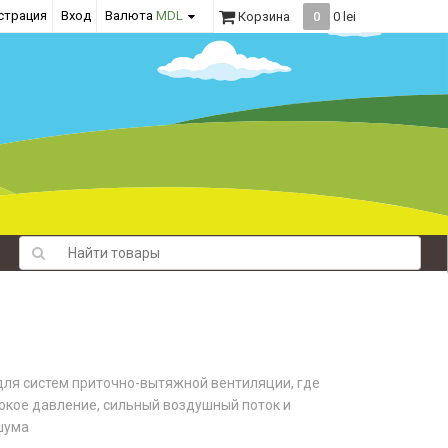
страция
Вход
Валюта
MDL
Корзина
0
0 lei
ля систем приточно-вытяжной вентиляции, где
кое давление, сильный воздушный поток и
шума