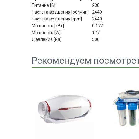
Питание [В]
230
Частота вращения [об/мин]
2440
Частота вращения [rpm]
2440
Мощность [кВт]
0.177
Мощность [W]
177
Давление [Pa]
500
Рекомендуем посмотре