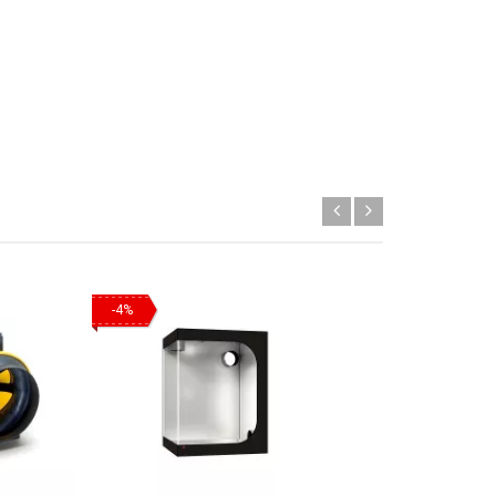
-4%
-9%