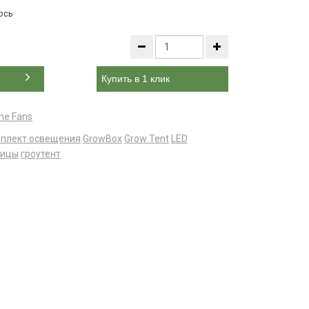
ось
Купить в 1 клик
ne Fans
плект освещения
GrowBox
Grow Tent
LED
лицы
гроутент