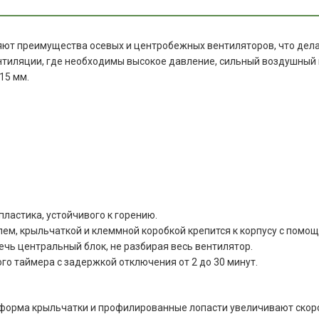
яют преимущества осевых и центробежных вентиляторов, что дел
тиляции, где необходимы высокое давление, сильный воздушный п
15 мм.
пластика, устойчивого к горению.
елем, крыльчаткой и клеммной коробкой крепится к корпусу с пом
чь центральный блок, не разбирая весь вентилятор.
го таймера с задержкой отключения от 2 до 30 минут.
 форма крыльчатки и профилированные лопасти увеличивают скор