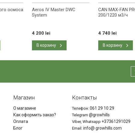
ого осмоса
Aeros IV Master DWC
CAN MAX-FAN PR
System
200/1220 м3/ч
4 200 lei
4 740 lei
В корзину
В корзину
Магазин
Контакты
О магазине
061 29 10 29
Телефон:
Как оформить заказ?
@growhills
Telegram
Оплата
+37361291029
Viber, Whatsapp
Блог
info@ growhills.com
Email: