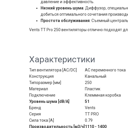
давление и эффективность.
Низкий уровень шума
: Диффузор, специальн
добиться оптимального сочетания производи
Простота обслуживания
: Съемный централ
Vents TT Pro 250 вентиляторы отлично подходят 
Характеристики
Тип вентилятора [AC/DC]
AC переменного тока
Конструкция
Канальный
Типоразмер [мм]
250
Материал
Пластик
Подключение
Клеммная коробка
Уровень шума [dB/A]
51
Бренд
Vents
Серия
TT PRO
Сила тока [A]
0.79
Производительность [м3/ч]
1110 -
1400