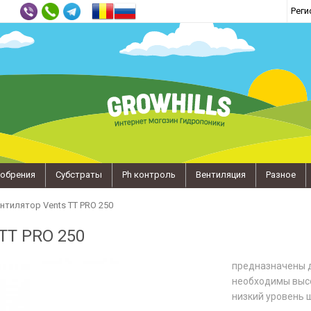
Реги
обрения
Субстраты
Ph контроль
Вентиляция
Разное
нтилятор Vents TT PRO 250
TT PRO 250
предназначены д
необходимы высо
низкий уровень 