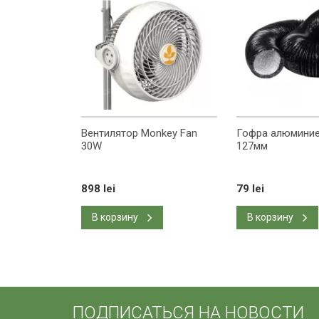
Вентилятор Monkey Fan
Гофра алюминие
30W
127мм
898 lei
79 lei
В корзину
В корзину
ПОДПИСАТЬСЯ НА НОВОСТИ