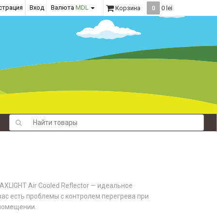
страция
Вход
Валюта
MDL
Корзина
0
0 lei
AXLIGHT Air Cooled Reflector — идеальное
 вас есть проблемы с контролем перегрева при
помещении.