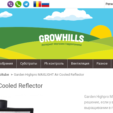
Реги
обрения
Субстраты
Ph контроль
Вентиляция
Разное
oltube
Garden Highpro MAXLIGHT Air Cooled Reflector
ooled Reflector
Garden Highpro M
решение, если у
выращивании в 