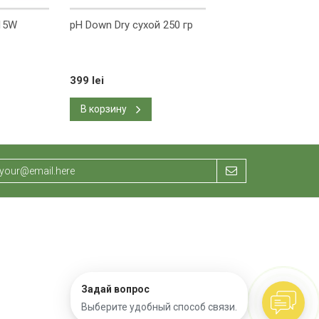
 15W
pH Down Dry сухой 250 гр
Ona Gel Polar Cryst
399 lei
441 lei
490 lei
В корзину
В корзину
Задай вопрос
Выберите удобный способ связи.