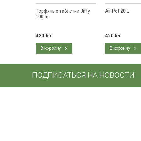
ая Hailea
Торфяные таблетки Jiffy
Air Pot 20 L
ч 1,3 m
100 шт
420 lei
420 lei
В корзину
В корзину
ПОДПИСАТЬСЯ НА НОВОСТИ