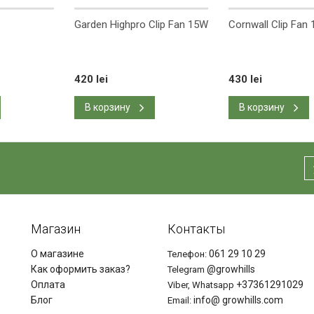
Garden Highpro Clip Fan 15W
Cornwall Clip Fan
420 lei
430 lei
В корзину
В корзину
Магазин
Контакты
О магазине
061 29 10 29
Телефон:
Как оформить заказ?
@growhills
Telegram
Оплата
+37361291029
Viber, Whatsapp
Блог
info@ growhills.com
Email: