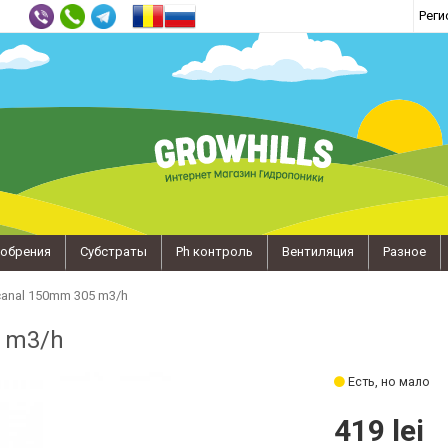
Реги
обрения
Субстраты
Ph контроль
Вентиляция
Разное
 canal 150mm 305 m3/h
5 m3/h
Есть, но мало
419 lei