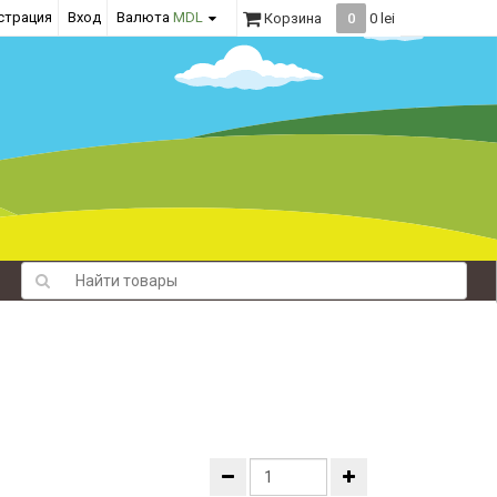
страция
Вход
Валюта
MDL
Корзина
0
0 lei