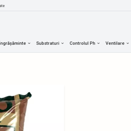
ate
Îngrășăminte
Substraturi
Controlul Ph
Ventilare