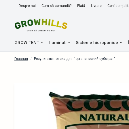
Despre noi
Cum să comandă?
Plată
Livrare
Confidențialit
GROW TENT
Iluminat
Sisteme hidroponice
Главная
/
Результаты поиска для: "органический субстрат"