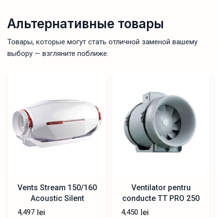
Альтернативные товары
Товары, которые могут стать отличной заменой вашему
выбору — взгляните поближе.
Vents Stream 150/160
Ventilator pentru
Acoustic Silent
conducte TT PRO 250
540m3/h
lei
lei
4,497
4,450