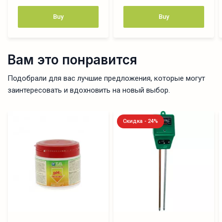
Buy
Buy
Вам это понравится
Подобрали для вас лучшие предложения, которые могут
заинтересовать и вдохновить на новый выбор.
Скидка - 24%