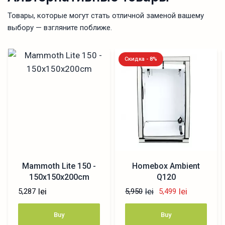
Товары, которые могут стать отличной заменой вашему
выбору — взгляните поближе.
Скидка - 8%
Mammoth Lite 150 -
Homebox Ambient
150x150x200cm
Q120
lei
lei
lei
5,287
5,950
5,499
Buy
Buy