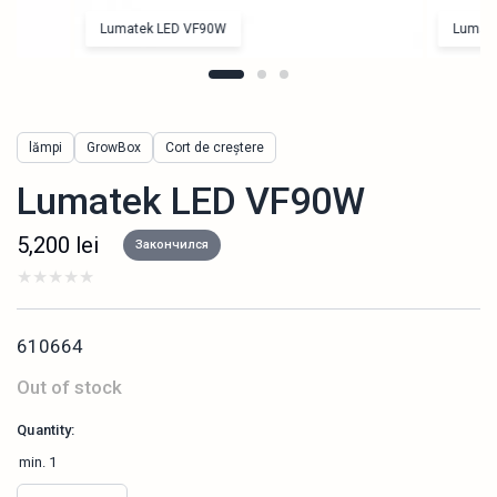
Lumatek LED VF90W
Lumate
lămpi
GrowBox
Cort de creștere
Lumatek LED VF90W
5,200
lei
Закончился
610664
Out of stock
Quantity:
min.
1