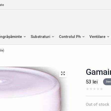
ate
Îngrășăminte
Substraturi
Controlul Ph
Ventilare
ile)
Gamair 
53
lei
Зак
Out of stock