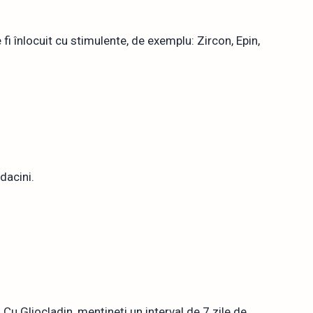
fi înlocuit cu stimulente, de exemplu: Zircon, Epin,
dacini.
 Cu Gliocladin, mențineți un interval de 7 zile de