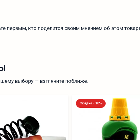
те первым, кто поделится своим мнением об этом товаре
ы
ашему выбору — взгляните поближе.
Скидка - 10%