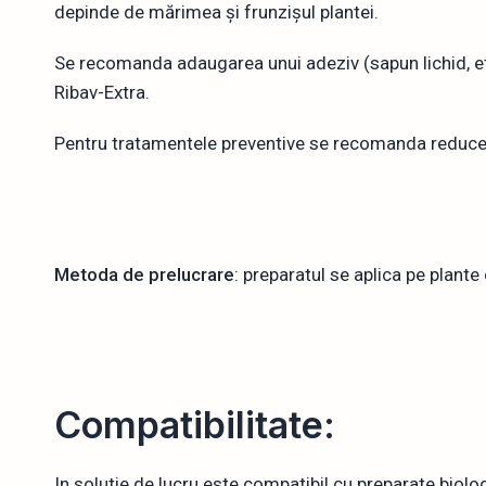
depinde de mărimea și frunzișul plantei.
Se recomanda adaugarea unui adeziv (sapun lichid, etc.)
Ribav-Extra.
Pentru tratamentele preventive se recomanda reducer
Metoda de prelucrare
: preparatul se aplica pe plante
Compatibilitate:
In solutie de lucru este compatibil cu preparate biologi