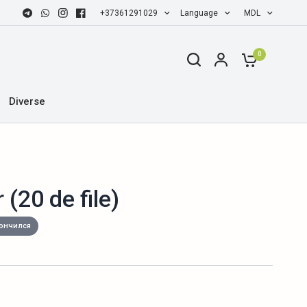
+37361291029
Language
MDL
0
Diverse
(20 de file)
ончился