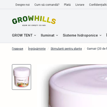
Despre noi
Cum să comandă?
Plată
Livrare
Confidențialit
GROW TENT
Iluminat
Sisteme hidroponice
Главная
/
Îngrășăminte
/
Stimulanti pentru plante
/
Gamair (20 de f