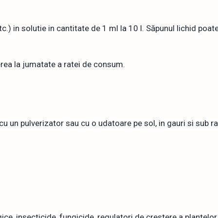
 in solutie in cantitate de 1 ml la 10 l. Săpunul lichid poate 
ea la jumatate a ratei de consum.
 cu un pulverizator sau cu o udatoare pe sol, in gauri si sub ra
ce, insecticide, fungicide, regulatori de crestere a plantelor.