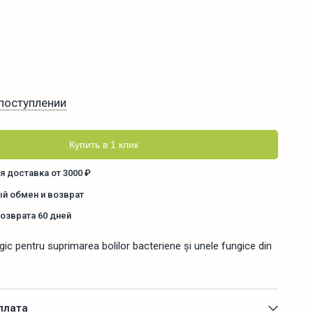
поступлении
Купить в 1 клик
я доставка от 3000 ₽
й обмен и возврат
возврата 60 дней
ogic pentru suprimarea bolilor bacteriene și unele fungice din
плата