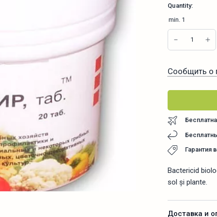
Quantity:
min.
1
Сообщить о 
Бесплатна
Бесплатны
Гарантия 
Bactericid biol
sol și plante.
Доставка и о