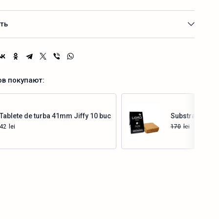
ть
ов покупают:
Tablete de turba 41mm Jiffy 10 buc
Substrate Coco 
42
lei
170
lei
152
lei
Купить
Купить