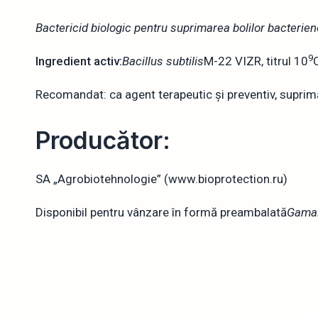
Bactericid biologic pentru suprimarea bolilor bacteriene
9
Ingredient activ:
Bacillus subtilis
M-22 VIZR, titrul 10
Recomandat: ca agent terapeutic și preventiv, suprimă e
Producător:
SA „Agrobiotehnologie” (www.bioprotection.ru)
Disponibil pentru vânzare în formă preambalată
Gama