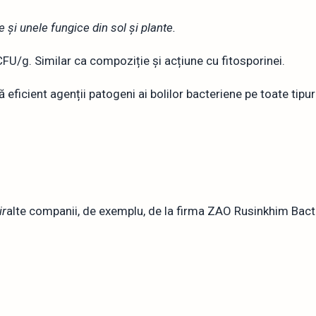
 și unele fungice din sol și plante.
CFU/g. Similar ca compoziție și acțiune cu fitosporinei.
ficient agenții patogeni ai bolilor bacteriene pe toate tipuril
ir
alte companii, de exemplu, de la firma ZAO Rusinkhim Bact