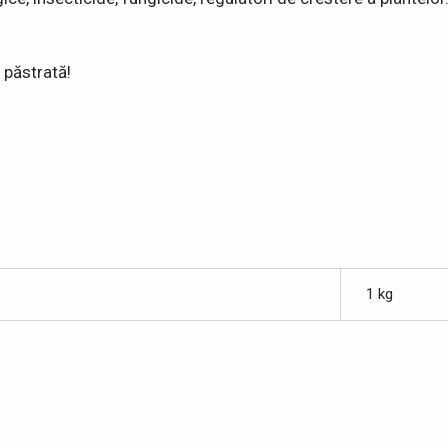
i păstrată!
1 kg