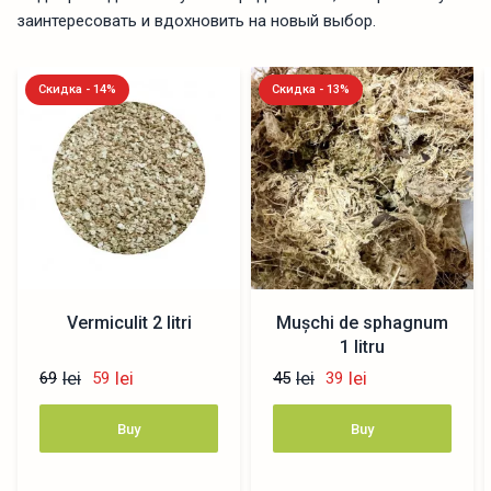
заинтересовать и вдохновить на новый выбор.
Скидка - 14%
Скидка - 13%
Vermiculit 2 litri
Muşchi de sphagnum
1 litru
lei
lei
lei
lei
69
59
45
39
Buy
Buy