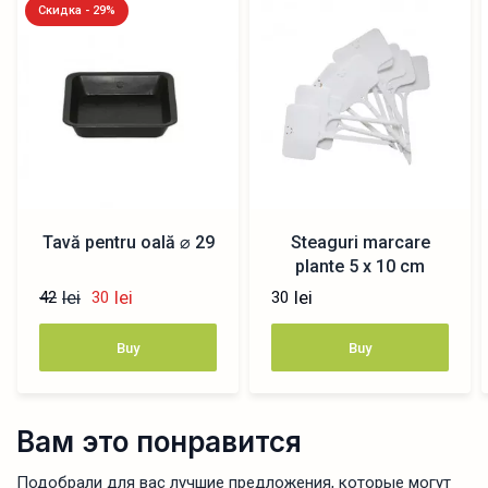
Скидка - 29%
Tavă pentru oală ⌀ 29
Steaguri marcare
plante 5 x 10 cm
lei
lei
lei
42
30
30
Buy
Buy
Вам это понравится
Подобрали для вас лучшие предложения, которые могут