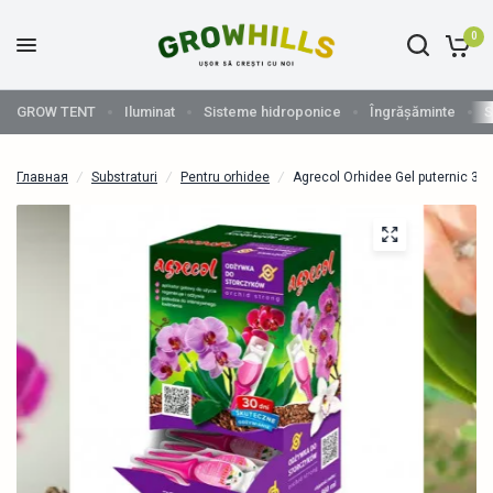
0
GROW TENT
Iluminat
Sisteme hidroponice
Îngrășăminte
S
Главная
/
Substraturi
/
Pentru orhidee
/
Agrecol Orhidee Gel puternic 30 