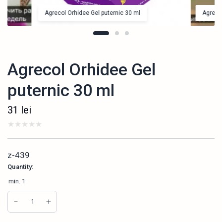
Agrecol Orhidee Gel puternic 30 ml
Agrecol
Agrecol Orhidee Gel
puternic 30 ml
31
lei
z-439
Quantity:
min.
1