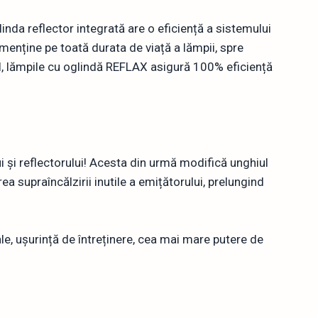
nda reflector integrată are o eficiență a sistemului
menține pe toată durata de viață a lămpii, spre
el, lămpile cu oglindă REFLAX asigură 100% eficiență
 și reflectorului! Acesta din urmă modifică unghiul
a supraîncălzirii inutile a emițătorului, prelungind
ale, ușurință de întreținere, cea mai mare putere de