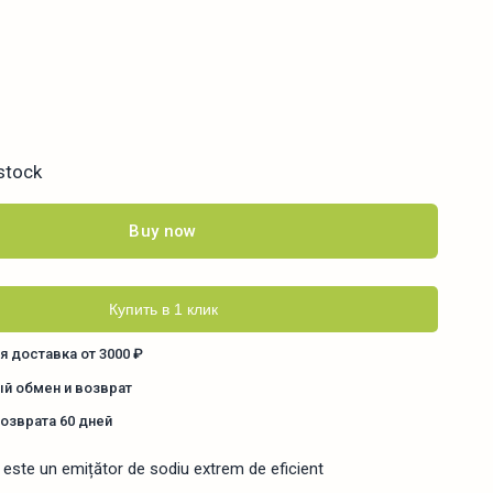
 stock
Buy now
Купить в 1 клик
я доставка от 3000 ₽
й обмен и возврат
возврата 60 дней
ste un emițător de sodiu extrem de eficient