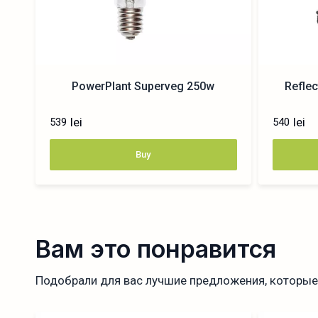
PowerPlant Superveg 250w
Refle
lei
lei
539
540
Buy
Вам это понравится
Подобрали для вас лучшие предложения, которые 