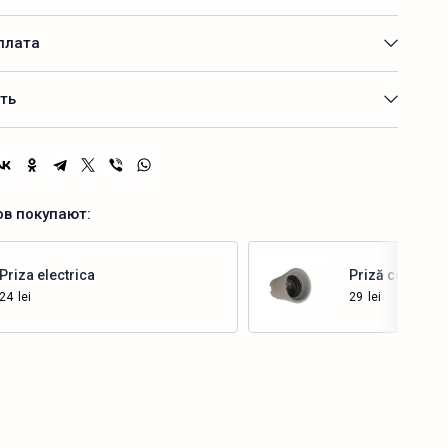
плата
ть
ов покупают:
Priza electrica
Priză ceramic
24
lei
29
lei
Купить
Купить