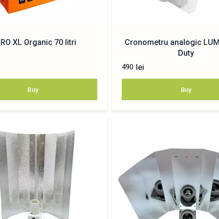
RO XL Organic 70 litri
Cronometru analogic LUM
Duty
lei
490
Buy
Buy