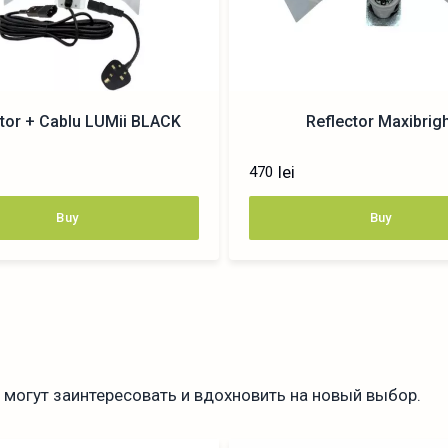
ctor + Cablu LUMii BLACK
Reflector Maxibrig
lei
470
Buy
Buy
могут заинтересовать и вдохновить на новый выбор.