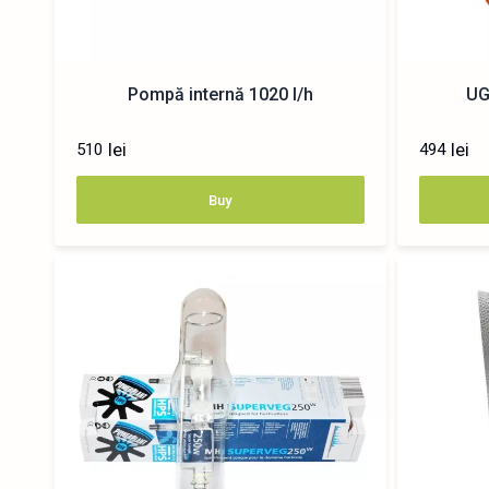
Pompă internă 1020 l/h
UG
lei
lei
510
494
Buy