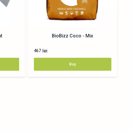
ht
BioBizz Coco - Mix
lei
467
Buy