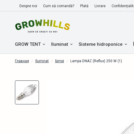
Despre noi
Cum să comandă?
Plată
Livrare
Confidențialit
GROW TENT
Iluminat
Sisteme hidroponice
Главная
/
Iluminat
/
lămpi
/
Lampa DNAZ (Reflux) 250 W (1)