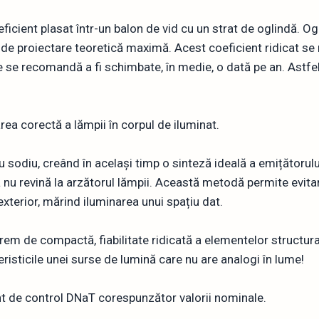
ient plasat într-un balon de vid cu un strat de oglindă. Ogli
 de proiectare teoretică maximă. Acest coeficient ridicat se 
e se recomandă a fi schimbate, în medie, o dată pe an. Astf
ea corectă a lămpii în corpul de iluminat.
odiu, creând în același timp o sinteză ideală a emițătorului
ă nu revină la arzătorul lămpii. Această metodă permite evitare
 exterior, mărind iluminarea unui spațiu dat.
xtrem de compactă, fiabilitate ridicată a elementelor structur
risticile unei surse de lumină care nu are analogi în lume!
t de control DNaT corespunzător valorii nominale.