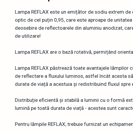
Lampa REFLAX este un emițător de sodiu extrem de efic
optic de cel puțin 0,95, care este aproape de unitatea
deosebire de reflectoarele din aluminiu anodizat, car
de utilizare!
Lampa REFLAX are o bază rotativă, permițând orientar
Lampa REFLAX păstrează toate avantajele lămpilor cu s
de reflectare a fluxului luminos, astfel încât acesta s
durata de viață a acestuia și redistribuind fluxul spre
Distribuție eficientă și stabilă a luminii cu o formă e
lumină pe toată durata de viață - acestea sunt caracte
Pentru lămpile REFLAX, trebuie furnizat un echipamen