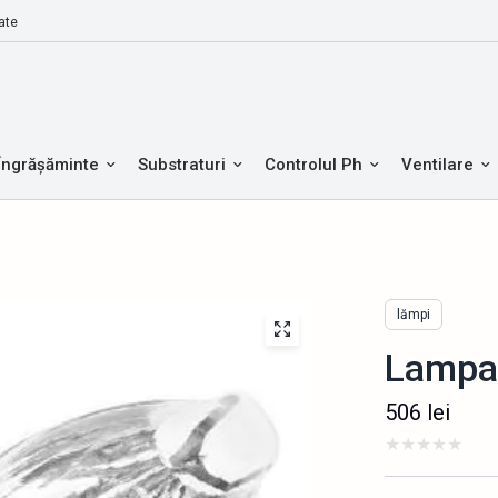
ate
Îngrășăminte
Substraturi
Controlul Ph
Ventilare
lămpi
Lampa 
506
lei